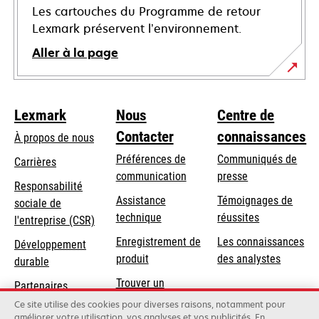
Les cartouches du Programme de retour
Lexmark préservent l’environnement.
Aller à la page
Lexmark
Nous
Centre de
Contacter
connaissances
À propos de nous
Préférences de
Communiqués de
Carrières
communication
presse
s’ouvre
Responsabilité
s’ouvre
Assistance
Témoignages de
dans
sociale de
dans
s’ouvre
technique
réussites
un
s’ouvre
l'entreprise (CSR)
un
dans
nouvel
dans
Enregistrement de
Les connaissances
Développement
nouvel
un
onglet
un
produit
des analystes
durable
onglet
nouvel
nouvel
Trouver un
onglet
Partenaires
onglet
revendeur
Lexmark
Ce site utilise des cookies pour diverses raisons, notamment pour
améliorer votre utilisation, vos analyses et vos publicités. En