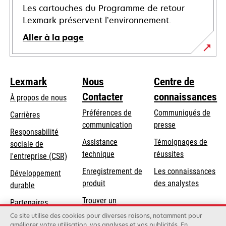
Les cartouches du Programme de retour
Lexmark préservent l’environnement.
Aller à la page
Lexmark
Nous
Centre de
Contacter
connaissances
À propos de nous
Préférences de
Communiqués de
Carrières
communication
presse
s’ouvre
Responsabilité
s’ouvre
Assistance
Témoignages de
dans
sociale de
dans
s’ouvre
technique
réussites
un
s’ouvre
l'entreprise (CSR)
un
dans
nouvel
dans
Enregistrement de
Les connaissances
Développement
nouvel
un
onglet
un
produit
des analystes
durable
onglet
nouvel
nouvel
Trouver un
onglet
Partenaires
onglet
revendeur
Lexmark
Ce site utilise des cookies pour diverses raisons, notamment pour
améliorer votre utilisation, vos analyses et vos publicités. En