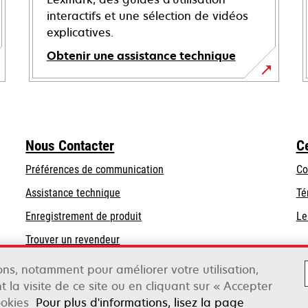
interactifs et une sélection de vidéos
explicatives.
Obtenir une assistance technique
s’ouvre
dans
un
nouvel
Nous Contacter
C
onglet
Préférences de communication
Co
s’ouvre
s’ouvre
Assistance technique
Té
dans
dans
Enregistrement de produit
Le
un
un
Trouver un revendeur
nouvel
nouvel
onglet
onglet
sons, notamment pour améliorer votre utilisation,
t la visite de ce site ou en cliquant sur « Accepter
ookies
Pour plus d'informations, lisez la page
ox