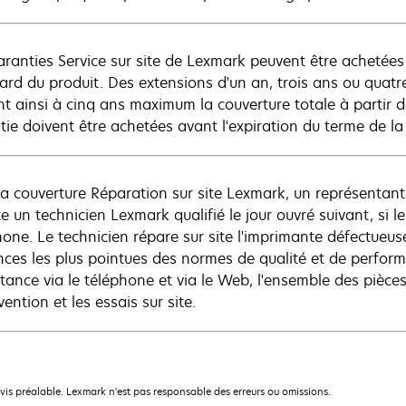
aranties Service sur site de Lexmark peuvent être achetées
ard du produit. Des extensions d'un an, trois ans ou quatre
nt ainsi à cinq ans maximum la couverture totale à partir d
tie doivent être achetées avant l'expiration du terme de la
la couverture Réparation sur site Lexmark, un représenta
te un technicien Lexmark qualifié le jour ouvré suivant, si 
hone. Le technicien répare sur site l'imprimante défectueu
nces les plus pointues des normes de qualité et de perfo
istance via le téléphone et via le Web, l'ensemble des pièce
rvention et les essais sur site.
avis préalable. Lexmark n'est pas responsable des erreurs ou omissions.