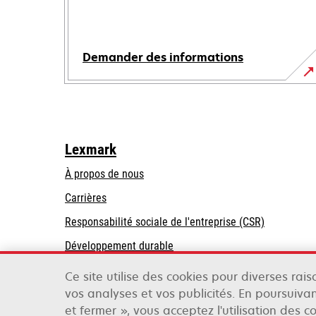
Demander des informations
Lexmark
À propos de nous
Carrières
s’ouvre
s’ouvre
Responsabilité sociale de l'entreprise (CSR)
dans
dans
Développement durable
un
un
Partenaires Lexmark
nouvel
nouvel
Ce site utilise des cookies pour diverses rai
onglet
onglet
vos analyses et vos publicités. En poursuivan
et fermer », vous acceptez l'utilisation des c
Lexmark International, Inc., une entreprise Xer