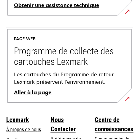
Obtenir une assistance technique
s’ouvre
dans
un
PAGE WEB
nouvel
onglet
Programme de collecte des
cartouches Lexmark
Les cartouches du Programme de retour
Lexmark préservent l’environnement.
Aller à la page
Lexmark
Nous
Centre de
Contacter
connaissances
À propos de nous
Préférences de
Communiqués de