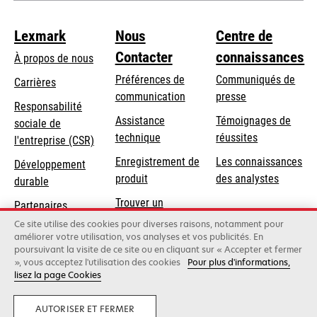
Lexmark
Nous
Centre de
Contacter
connaissances
À propos de nous
Préférences de
Communiqués de
Carrières
communication
presse
s’ouvre
Responsabilité
s’ouvre
Assistance
Témoignages de
dans
sociale de
dans
s’ouvre
technique
réussites
un
s’ouvre
l'entreprise (CSR)
un
dans
nouvel
dans
Enregistrement de
Les connaissances
Développement
nouvel
un
onglet
un
produit
des analystes
durable
onglet
nouvel
nouvel
Trouver un
onglet
Partenaires
onglet
revendeur
Lexmark
Ce site utilise des cookies pour diverses raisons, notamment pour
améliorer votre utilisation, vos analyses et vos publicités. En
poursuivant la visite de ce site ou en cliquant sur « Accepter et fermer
», vous acceptez l'utilisation des cookies
Pour plus d'informations,
Lexmark International, Inc., une entreprise Xerox
lisez la page Cookies
©2026 Tous droits réservés.
Politique de confidentialité
AUTORISER ET FERMER