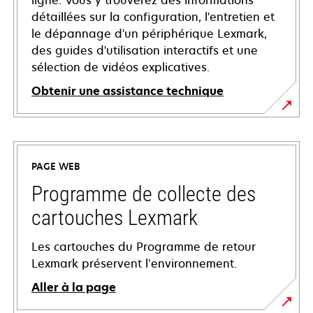
ligne. Vous y trouverez des informations
détaillées sur la configuration, l'entretien et
le dépannage d'un périphérique Lexmark,
des guides d'utilisation interactifs et une
sélection de vidéos explicatives.
Obtenir une assistance technique
s’ouvre
dans
un
PAGE WEB
nouvel
onglet
Programme de collecte des
cartouches Lexmark
Les cartouches du Programme de retour
Lexmark préservent l’environnement.
Aller à la page