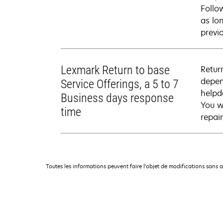
Follo
as lo
previ
Lexmark Return to base
Retur
depen
Service Offerings, a 5 to 7
helpd
Business days response
You wi
time
repai
Toutes les informations peuvent faire l'objet de modifications sans 