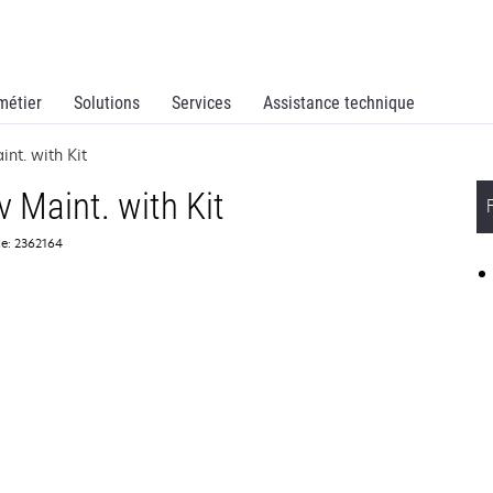
métier
Solutions
Services
Assistance technique
nt. with Kit
 Maint. with Kit
ce: 2362164