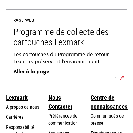
s’ouvre
dans
un
PAGE WEB
nouvel
onglet
Programme de collecte des
cartouches Lexmark
Les cartouches du Programme de retour
Lexmark préservent l’environnement.
Aller à la page
Lexmark
Nous
Centre de
Contacter
connaissances
À propos de nous
Préférences de
Communiqués de
Carrières
communication
presse
s’ouvre
Responsabilité
s’ouvre