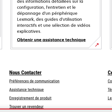
des informations détaillées sur la
configuration, l'entretien et le
dépannage d'un périphérique
Lexmark, des guides d'utilisation
interactifs et une sélection de vidéos
explicatives.
Obtenir une assistance technique
s’ouvre
dans
un
nouvel
Nous Contacter
C
onglet
Préférences de communication
Co
s’ouvre
s’ouvre
Assistance technique
Té
dans
dans
Enregistrement de produit
Le
un
un
Trouver un revendeur
nouvel
nouvel