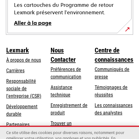
Les cartouches du Programme de retour
Lexmark préservent l’environnement.
Aller à la page
Lexmark
Nous
Centre de
Contacter
connaissances
À propos de nous
Préférences de
Communiqués de
Carrières
communication
presse
s’ouvre
Responsabilité
s’ouvre
Assistance
Témoignages de
dans
sociale de
dans
s’ouvre
technique
réussites
un
s’ouvre
l'entreprise (CSR)
un
dans
nouvel
dans
Enregistrement de
Les connaissances
Développement
nouvel
un
onglet
un
produit
des analystes
durable
onglet
nouvel
nouvel
Trouver un
onglet
Partenaires
onglet
revendeur
Lexmark
Ce site utilise des cookies pour diverses raisons, notamment pour
améliorer votre utilisation, vos analyses et vos publicités. En