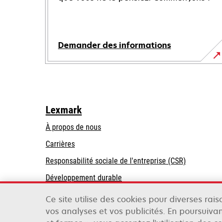
Demander des informations
Lexmark
À propos de nous
Carrières
s’ouvre
s’ouvre
Responsabilité sociale de l'entreprise (CSR)
dans
dans
Développement durable
un
un
Partenaires Lexmark
nouvel
nouvel
Ce site utilise des cookies pour diverses rai
onglet
onglet
vos analyses et vos publicités. En poursuivan