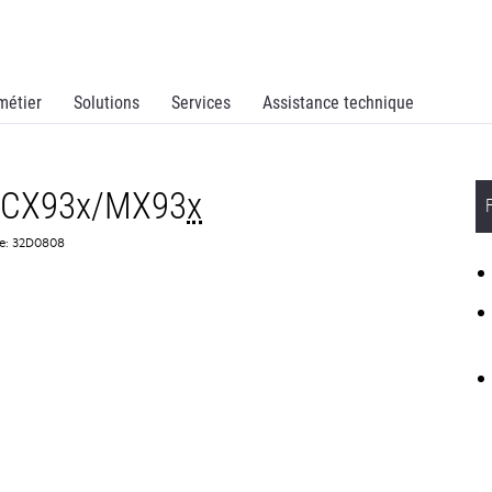
métier
Solutions
Services
Assistance technique
il CX93x/MX93
x
ce: 32D0808