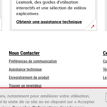
Lexmark, des guides d'utilisation
interactifs et une sélection de vidéos
explicatives.
Obtenir une assistance technique
s’ouvre
dans
un
nouvel
Nous Contacter
C
onglet
Préférences de communication
Co
s’ouvre
s’ouvre
Assistance technique
Té
dans
dans
Enregistrement de produit
Le
un
un
Trouver un revendeur
nouvel
nouvel
onglet
onglet
sons, notamment pour améliorer votre utilisation,
t la visite de ce site ou en cliquant sur « Accepter