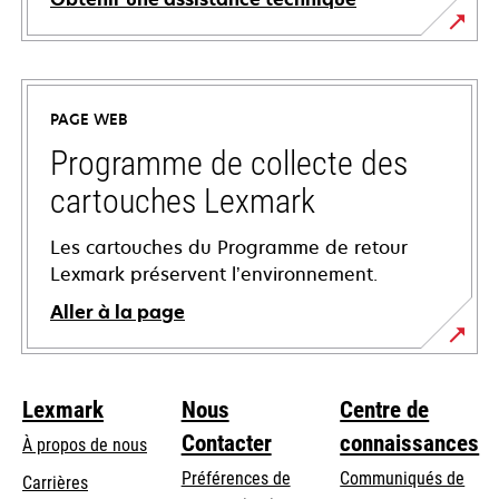
s’ouvre
dans
un
PAGE WEB
nouvel
onglet
Programme de collecte des
cartouches Lexmark
Les cartouches du Programme de retour
Lexmark préservent l’environnement.
Aller à la page
Lexmark
Nous
Centre de
Contacter
connaissances
À propos de nous
Préférences de
Communiqués de
Carrières