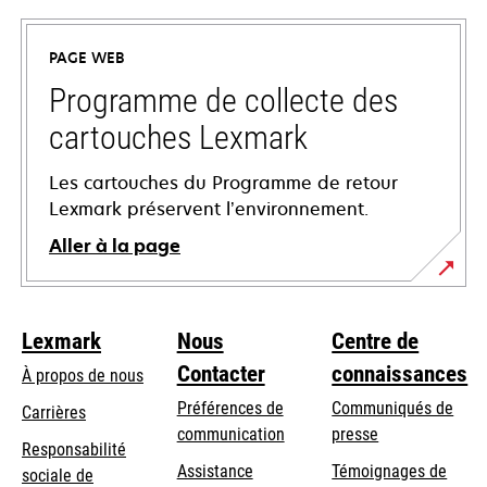
dans
un
PAGE WEB
nouvel
onglet
Programme de collecte des
cartouches Lexmark
Les cartouches du Programme de retour
Lexmark préservent l’environnement.
Aller à la page
Lexmark
Nous
Centre de
Contacter
connaissances
À propos de nous
Préférences de
Communiqués de
Carrières
communication
presse
s’ouvre
Responsabilité
s’ouvre
Assistance
Témoignages de
dans
sociale de