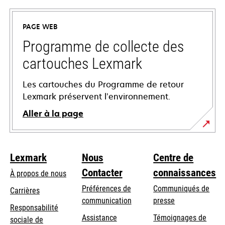
dans
un
PAGE WEB
nouvel
onglet
Programme de collecte des
cartouches Lexmark
Les cartouches du Programme de retour
Lexmark préservent l’environnement.
Aller à la page
Lexmark
Nous
Centre de
Contacter
connaissances
À propos de nous
Préférences de
Communiqués de
Carrières
communication
presse
s’ouvre
Responsabilité
s’ouvre
Assistance
Témoignages de
dans
sociale de