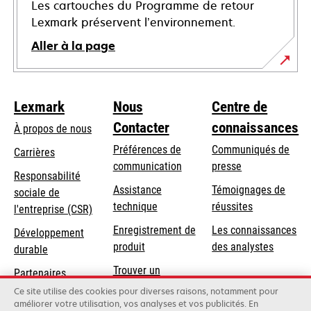
Les cartouches du Programme de retour
Lexmark préservent l’environnement.
Aller à la page
Lexmark
Nous
Centre de
Contacter
connaissances
À propos de nous
Préférences de
Communiqués de
Carrières
communication
presse
s’ouvre
Responsabilité
s’ouvre
Assistance
Témoignages de
dans
sociale de
dans
s’ouvre
technique
réussites
un
s’ouvre
l'entreprise (CSR)
un
dans
nouvel
dans
Enregistrement de
Les connaissances
Développement
nouvel
un
onglet
un
produit
des analystes
durable
onglet
nouvel
nouvel
Trouver un
onglet
Partenaires
onglet
revendeur
Lexmark
Ce site utilise des cookies pour diverses raisons, notamment pour
améliorer votre utilisation, vos analyses et vos publicités. En