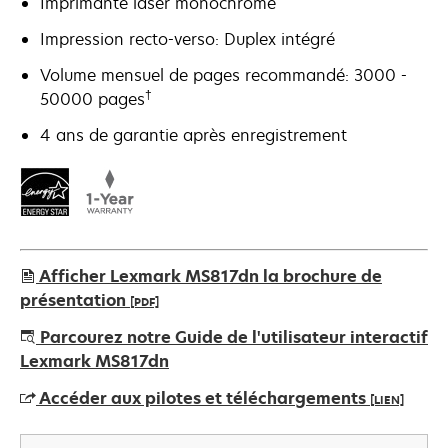
Imprimante laser monochrome
Impression recto-verso: Duplex intégré
Volume mensuel de pages recommandé: 3000 -
†
50000 pages
4 ans de garantie après enregistrement
Afficher Lexmark MS817dn la brochure de
présentation
[PDF]
s’ouvre
Parcourez notre Guide de l'utilisateur interactif
dans
Lexmark MS817dn
un
Accéder aux pilotes et téléchargements
[LIEN]
nouvel
onglet
s’ouvre