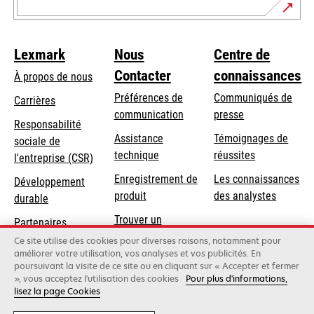
Lexmark
Nous
Centre de
Contacter
connaissances
À propos de nous
Préférences de
Communiqués de
Carrières
communication
presse
s’ouvre
Responsabilité
s’ouvre
Assistance
Témoignages de
dans
sociale de
dans
s’ouvre
technique
réussites
un
s’ouvre
l'entreprise (CSR)
un
dans
nouvel
dans
Enregistrement de
Les connaissances
Développement
nouvel
un
onglet
un
produit
des analystes
durable
onglet
nouvel
nouvel
Trouver un
onglet
Partenaires
onglet
revendeur
Lexmark
Ce site utilise des cookies pour diverses raisons, notamment pour
améliorer votre utilisation, vos analyses et vos publicités. En
poursuivant la visite de ce site ou en cliquant sur « Accepter et fermer
», vous acceptez l'utilisation des cookies
Pour plus d'informations,
Lexmark International, Inc., une entreprise Xerox
lisez la page Cookies
©2026 Tous droits réservés.