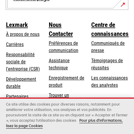
Lexmark
Nous
Centre de
Contacter
connaissances
À propos de nous
Préférences de
Communiqués de
Carrières
communication
presse
s’ouvre
Responsabilité
s’ouvre
Assistance
Témoignages de
dans
sociale de
dans
s’ouvre
technique
réussites
un
s’ouvre
l'entreprise (CSR)
un
dans
nouvel
dans
Enregistrement de
Les connaissances
Développement
nouvel
un
onglet
un
produit
des analystes
durable
onglet
nouvel
nouvel
Trouver un
onglet
Partenaires
onglet
revendeur
Lexmark
Ce site utilise des cookies pour diverses raisons, notamment pour
améliorer votre utilisation, vos analyses et vos publicités. En
poursuivant la visite de ce site ou en cliquant sur « Accepter et fermer
», vous acceptez l'utilisation des cookies
Pour plus d'informations,
Lexmark International, Inc., une entreprise Xerox
lisez la page Cookies
©2026 Tous droits réservés.