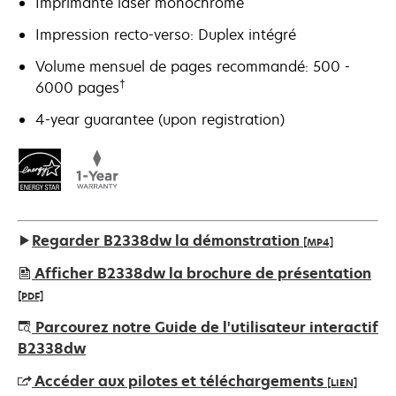
Imprimante laser monochrome
Impression recto-verso: Duplex intégré
Volume mensuel de pages recommandé: 500 -
†
6000 pages
4-year guarantee (upon registration)
Regarder B2338dw la démonstration
[MP4]
Afficher B2338dw la brochure de présentation
[PDF]
s’ouvre
Parcourez notre Guide de l'utilisateur interactif
dans
B2338dw
un
Accéder aux pilotes et téléchargements
[LIEN]
nouvel