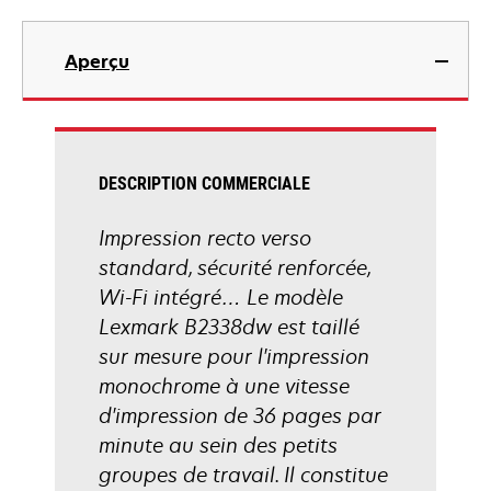
onglet
s’ouvre
dans
Aperçu
un
nouvel
onglet
DESCRIPTION COMMERCIALE
Impression recto verso
standard, sécurité renforcée,
Wi-Fi intégré… Le modèle
Lexmark B2338dw est taillé
sur mesure pour l'impression
monochrome à une vitesse
d'impression de 36 pages par
minute au sein des petits
groupes de travail. Il constitue