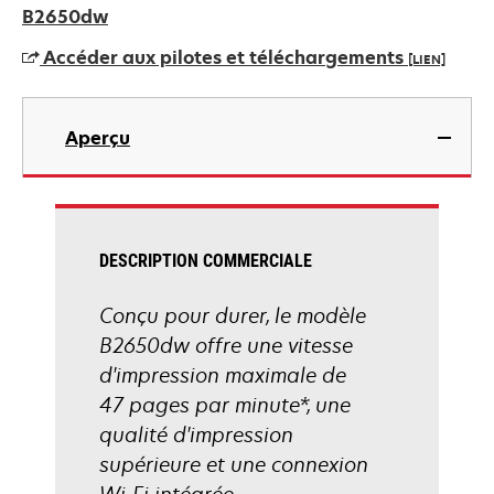
dans
B2650dw
un
Accéder aux pilotes et téléchargements
[LIEN]
nouvel
onglet
s’ouvre
dans
Aperçu
un
nouvel
onglet
DESCRIPTION COMMERCIALE
Conçu pour durer, le modèle
B2650dw offre une vitesse
d'impression maximale de
47 pages par minute*, une
qualité d'impression
supérieure et une connexion