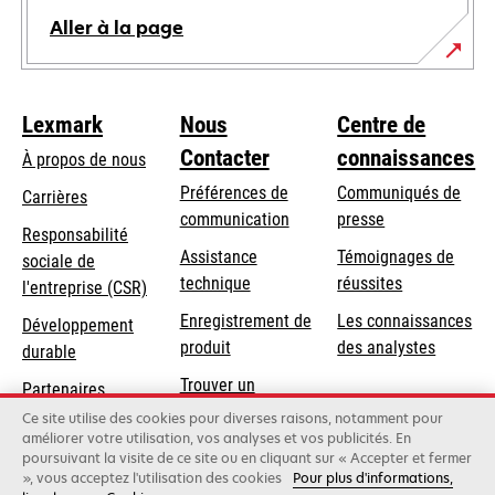
Aller à la page
Lexmark
Nous
Centre de
Contacter
connaissances
À propos de nous
Préférences de
Communiqués de
Carrières
communication
presse
s’ouvre
Responsabilité
s’ouvre
Assistance
Témoignages de
dans
sociale de
dans
s’ouvre
technique
réussites
un
s’ouvre
l'entreprise (CSR)
un
dans
nouvel
dans
Enregistrement de
Les connaissances
Développement
nouvel
un
onglet
un
produit
des analystes
durable
onglet
nouvel
nouvel
Trouver un
onglet
Partenaires
onglet
revendeur
Lexmark
Ce site utilise des cookies pour diverses raisons, notamment pour
améliorer votre utilisation, vos analyses et vos publicités. En
poursuivant la visite de ce site ou en cliquant sur « Accepter et fermer
», vous acceptez l'utilisation des cookies
Pour plus d'informations,
Lexmark International, Inc., une entreprise Xerox