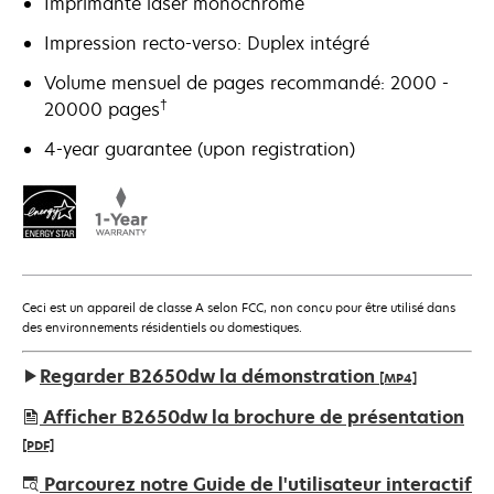
Imprimante laser monochrome
Impression recto-verso: Duplex intégré
Volume mensuel de pages recommandé: 2000 -
†
20000 pages
4-year guarantee (upon registration)
Ceci est un appareil de classe A selon FCC, non conçu pour être utilisé dans
des environnements résidentiels ou domestiques.
Regarder B2650dw la démonstration
[MP4]
Afficher B2650dw la brochure de présentation
[PDF]
s’ouvre
Parcourez notre Guide de l'utilisateur interactif