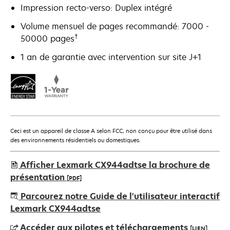
Impression recto-verso: Duplex intégré
Volume mensuel de pages recommandé: 7000 -
†
50000 pages
1 an de garantie avec intervention sur site J+1
Ceci est un appareil de classe A selon FCC, non conçu pour être utilisé dans
des environnements résidentiels ou domestiques.
Afficher Lexmark CX944adtse la brochure de
présentation
[PDF]
s’ouvre
Parcourez notre Guide de l'utilisateur interactif
dans
Lexmark CX944adtse
un
Accéder aux pilotes et téléchargements
[LIEN]