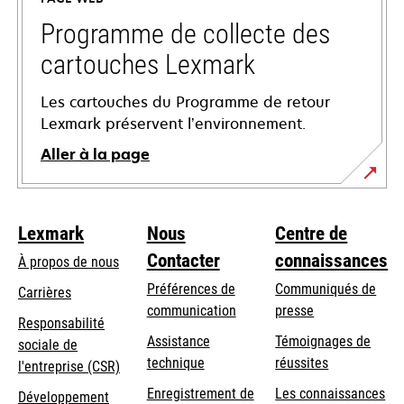
nouvel
onglet
Programme de collecte des
cartouches Lexmark
Les cartouches du Programme de retour
Lexmark préservent l’environnement.
Aller à la page
Lexmark
Nous
Centre de
Contacter
connaissances
À propos de nous
Préférences de
Communiqués de
Carrières
communication
presse
s’ouvre
Responsabilité
s’ouvre
Assistance
Témoignages de
dans
sociale de
dans
s’ouvre
technique
réussites
un
s’ouvre
l'entreprise (CSR)
un
dans
nouvel
dans
Enregistrement de
Les connaissances
Développement