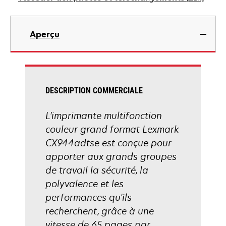
nouvel
onglet
s’ouvre
dans
Aperçu
un
nouvel
onglet
DESCRIPTION COMMERCIALE
L'imprimante multifonction
couleur grand format Lexmark
CX944adtse est conçue pour
apporter aux grands groupes
de travail la sécurité, la
polyvalence et les
performances qu'ils
recherchent, grâce à une
vitesse de 65 pages par