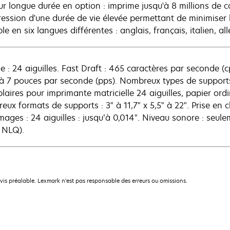
ur longue durée en option : imprime jusqu'à 8 millions de c
ession d'une durée de vie élevée permettant de minimiser l'
le en six langues différentes : anglais, français, italien, a
e : 24 aiguilles. Fast Draft : 465 caractères par seconde (c
'à 7 pouces par seconde (pps). Nombreux types de supports 
laires pour imprimante matricielle 24 aiguilles, papier ord
eux formats de supports : 3" à 11,7" x 5,5" à 22". Prise en 
ages : 24 aiguilles : jusqu’à 0,014". Niveau sonore : seu
 NLQ).
avis préalable. Lexmark n'est pas responsable des erreurs ou omissions.