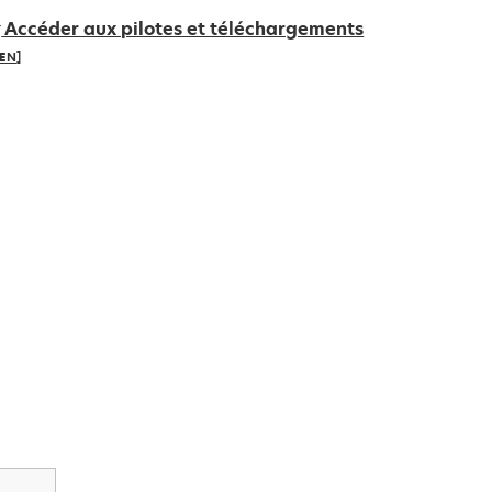
Accéder aux pilotes et téléchargements
IEN]
’ouvre
ans
n
ouvel
nglet