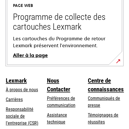
un
PAGE WEB
nouvel
onglet
Programme de collecte des
cartouches Lexmark
Les cartouches du Programme de retour
Lexmark préservent l’environnement.
Aller à la page
Lexmark
Nous
Centre de
Contacter
connaissances
À propos de nous
Préférences de
Communiqués de
Carrières
communication
presse
s’ouvre
Responsabilité
s’ouvre
Assistance
Témoignages de
dans
sociale de
dans
s’ouvre
technique
réussites
un
s’ouvre
l'entreprise (CSR)
un
dans