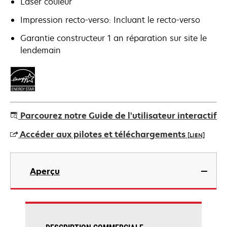
Laser couleur
Impression recto-verso: Incluant le recto-verso
Garantie constructeur 1 an réparation sur site le
lendemain
Parcourez notre Guide de l'utilisateur interactif
Accéder aux pilotes et téléchargements
[LIEN]
s’ouvre
dans
Aperçu
un
nouvel
onglet