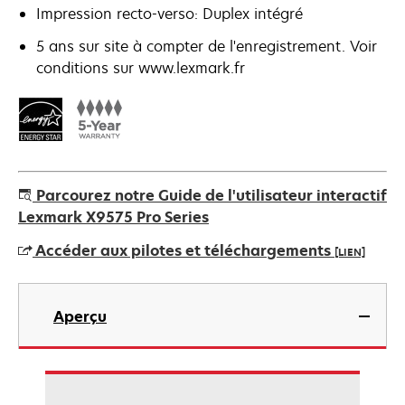
Impression recto-verso: Duplex intégré
5 ans sur site à compter de l'enregistrement. Voir
conditions sur www.lexmark.fr
Parcourez notre Guide de l'utilisateur interactif
Lexmark X9575 Pro Series
Accéder aux pilotes et téléchargements
[LIEN]
s’ouvre
dans
Aperçu
un
nouvel
onglet