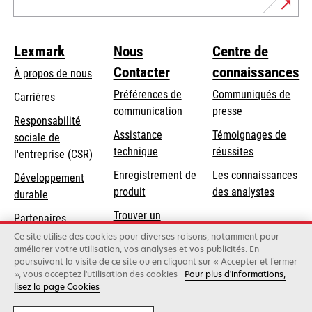
Lexmark
Nous
Centre de
Contacter
connaissances
À propos de nous
Préférences de
Communiqués de
Carrières
communication
presse
s’ouvre
Responsabilité
s’ouvre
Assistance
Témoignages de
dans
sociale de
dans
s’ouvre
technique
réussites
un
s’ouvre
l'entreprise (CSR)
un
dans
nouvel
dans
Enregistrement de
Les connaissances
Développement
nouvel
un
onglet
un
produit
des analystes
durable
onglet
nouvel
nouvel
Trouver un
onglet
Partenaires
onglet
revendeur
Lexmark
Ce site utilise des cookies pour diverses raisons, notamment pour
améliorer votre utilisation, vos analyses et vos publicités. En
poursuivant la visite de ce site ou en cliquant sur « Accepter et fermer
», vous acceptez l'utilisation des cookies
Pour plus d'informations,
Lexmark International, Inc., une entreprise Xerox
lisez la page Cookies
©2026 Tous droits réservés.