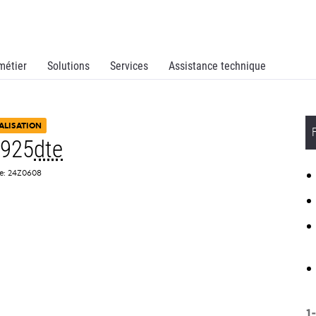
métier
Solutions
Services
Assistance technique
ALISATION
C925
dte
ce: 24Z0608