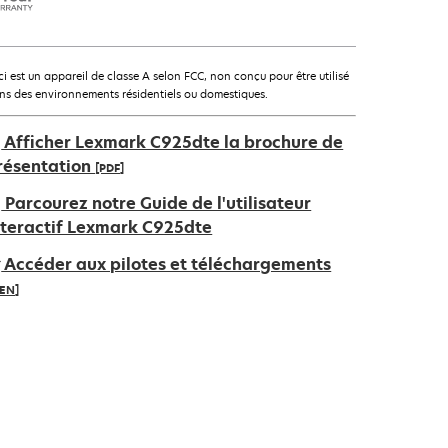
ci est un appareil de classe A selon FCC, non conçu pour être utilisé
ns des environnements résidentiels ou domestiques.
Afficher Lexmark C925dte la brochure de
résentation
[PDF]
’ouvre
Parcourez notre Guide de l'utilisateur
ans
nteractif Lexmark C925dte
n
Accéder aux pilotes et téléchargements
ouvel
IEN]
nglet
’ouvre
ans
n
ouvel
nglet