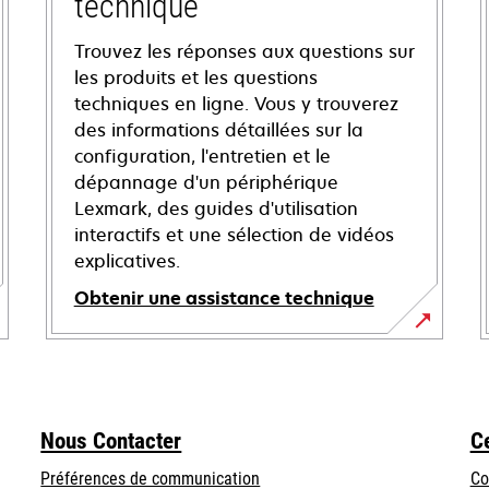
technique
Trouvez les réponses aux questions sur
les produits et les questions
techniques en ligne. Vous y trouverez
des informations détaillées sur la
configuration, l'entretien et le
dépannage d'un périphérique
Lexmark, des guides d'utilisation
interactifs et une sélection de vidéos
explicatives.
Obtenir une assistance technique
s’ouvre
dans
un
nouvel
Nous Contacter
C
onglet
Préférences de communication
Co