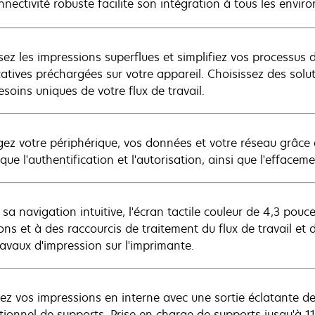
nnectivité robuste facilite son intégration à tous les envi
sez les impressions superflues et simplifiez vos processus d
catives préchargées sur votre appareil. Choisissez des so
soins uniques de votre flux de travail.
gez votre périphérique, vos données et votre réseau grâc
 que l'authentification et l'autorisation, ainsi que l'efface
 sa navigation intuitive, l'écran tactile couleur de 4,3 pou
ions et à des raccourcis de traitement du flux de travail et
ravaux d'impression sur l'imprimante.
sez vos impressions en interne avec une sortie éclatante de
tionnel de supports. Prise en charge de supports jusqu'à 11