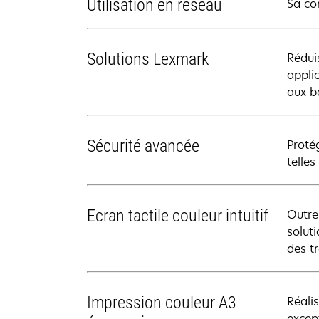
Utilisation en réseau
Sa co
Solutions Lexmark
Rédui
appli
aux be
Sécurité avancée
Proté
telles
Ecran tactile couleur intuitif
Outre
solut
des t
Impression couleur A3
Réali
excep