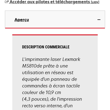
Accéder aux pilotes et téléchargements
[LIEN]
nouvel
onglet
s’ouvre
dans
Aperçu
un
nouvel
onglet
DESCRIPTION COMMERCIALE
L'imprimante laser Lexmark
MS810de prête à une
utilisation en réseau est
équipée d'un panneau de
commandes à écran tactile
couleur de 10,9 cm
(4,3 pouces), de l'impression
recto verso interne, d'un