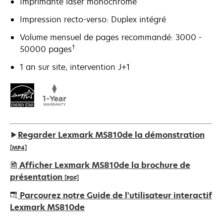
Imprimante laser monochrome
Impression recto-verso: Duplex intégré
Volume mensuel de pages recommandé: 3000 -
†
50000 pages
1 an sur site, intervention J+1
Regarder Lexmark MS810de la démonstration
[MP4]
Afficher Lexmark MS810de la brochure de
présentation
[PDF]
s’ouvre
Parcourez notre Guide de l'utilisateur interactif
dans
Lexmark MS810de
un