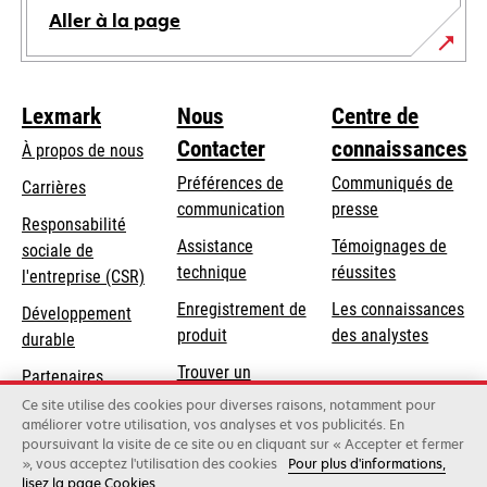
Aller à la page
Lexmark
Nous
Centre de
Contacter
connaissances
À propos de nous
Préférences de
Communiqués de
Carrières
communication
presse
s’ouvre
Responsabilité
s’ouvre
Assistance
Témoignages de
dans
sociale de
dans
s’ouvre
technique
réussites
un
s’ouvre
l'entreprise (CSR)
un
dans
nouvel
dans
Enregistrement de
Les connaissances
Développement
nouvel
un
onglet
un
produit
des analystes
durable
onglet
nouvel
nouvel
Trouver un
onglet
Partenaires
onglet
revendeur
Lexmark
Ce site utilise des cookies pour diverses raisons, notamment pour
améliorer votre utilisation, vos analyses et vos publicités. En
poursuivant la visite de ce site ou en cliquant sur « Accepter et fermer
», vous acceptez l'utilisation des cookies
Pour plus d'informations,
Lexmark International, Inc., une entreprise Xerox
lisez la page Cookies
©2026 Tous droits réservés.