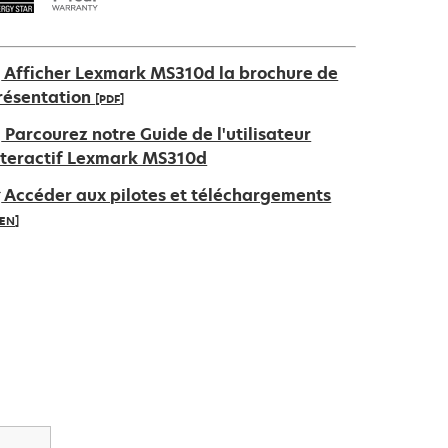
Afficher Lexmark MS310d la brochure de
résentation
[PDF]
’ouvre
Parcourez notre Guide de l'utilisateur
ans
nteractif Lexmark MS310d
n
Accéder aux pilotes et téléchargements
ouvel
IEN]
nglet
’ouvre
ans
n
ouvel
nglet