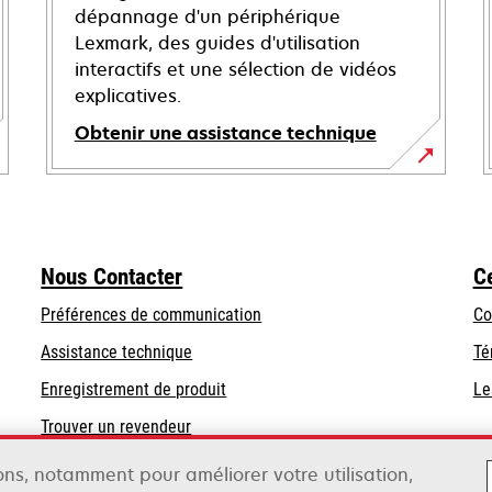
dépannage d'un périphérique
Lexmark, des guides d'utilisation
interactifs et une sélection de vidéos
explicatives.
Obtenir une assistance technique
s’ouvre
dans
un
nouvel
Nous Contacter
C
onglet
Préférences de communication
Co
s’ouvre
s’ouvre
Assistance technique
Té
dans
dans
Enregistrement de produit
Le
un
un
Trouver un revendeur
nouvel
nouvel
onglet
onglet
sons, notamment pour améliorer votre utilisation,