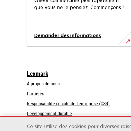
valeur commerciale plus rapidement
que vous ne le pensiez. Commençons !
Demander des informations
Lexmark
À propos de nous
Carrières
s’ouvre
s’ouvre
Responsabilité sociale de l'entreprise (CSR)
dans
dans
Développement durable
un
un
Partenaires Lexmark
nouvel
nouvel
Ce site utilise des cookies pour diverses rai