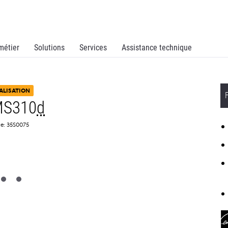
métier
Solutions
Services
Assistance technique
ALISATION
MS310
d
ce: 35S0075