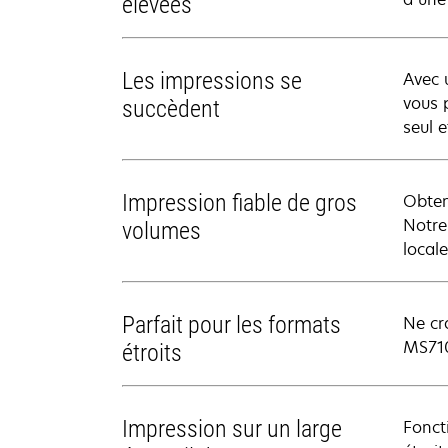
élevées
Les impressions se
Avec 
vous 
succèdent
seul 
Impression fiable de gros
Obten
Notre
volumes
local
Parfait pour les formats
Ne cra
MS710
étroits
Impression sur un large
Fonct