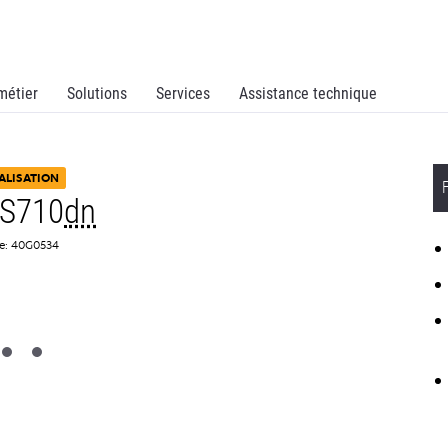
métier
Solutions
Services
Assistance technique
ALISATION
MS710
dn
ce: 40G0534