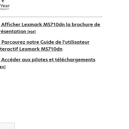
Afficher Lexmark MS710dn la brochure de
résentation
[PDF]
’ouvre
Parcourez notre Guide de l'utilisateur
ans
nteractif Lexmark MS710dn
n
Accéder aux pilotes et téléchargements
ouvel
IEN]
nglet
’ouvre
ans
n
ouvel
nglet