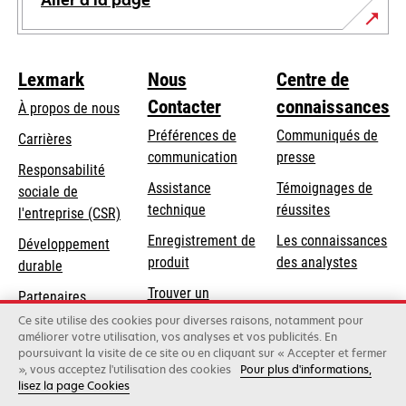
Aller à la page
Lexmark
Nous
Centre de
Contacter
connaissances
À propos de nous
Préférences de
Communiqués de
Carrières
communication
presse
s’ouvre
Responsabilité
s’ouvre
Assistance
Témoignages de
dans
sociale de
dans
s’ouvre
technique
réussites
un
s’ouvre
l'entreprise (CSR)
un
dans
nouvel
dans
Enregistrement de
Les connaissances
Développement
nouvel
un
onglet
un
produit
des analystes
durable
onglet
nouvel
nouvel
Trouver un
onglet
Partenaires
onglet
revendeur
Lexmark
Ce site utilise des cookies pour diverses raisons, notamment pour
améliorer votre utilisation, vos analyses et vos publicités. En
poursuivant la visite de ce site ou en cliquant sur « Accepter et fermer
», vous acceptez l'utilisation des cookies
Pour plus d'informations,
Lexmark International, Inc., une entreprise Xerox
lisez la page Cookies
©2026 Tous droits réservés.