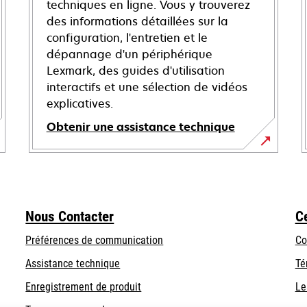
techniques en ligne. Vous y trouverez
des informations détaillées sur la
configuration, l'entretien et le
dépannage d'un périphérique
Lexmark, des guides d'utilisation
interactifs et une sélection de vidéos
explicatives.
Obtenir une assistance technique
s’ouvre
dans
un
nouvel
Nous Contacter
C
onglet
Préférences de communication
Co
s’ouvre
s’ouvre
Assistance technique
Té
dans
dans
Enregistrement de produit
Le
un
un