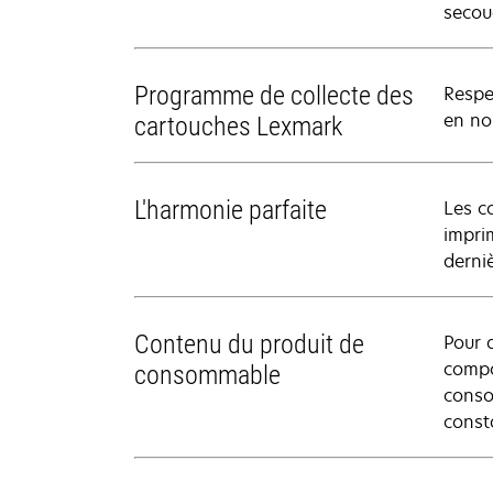
secou
Programme de collecte des
Respe
en nou
cartouches Lexmark
L'harmonie parfaite
Les c
impri
derni
Contenu du produit de
Pour 
compo
consommable
conso
const