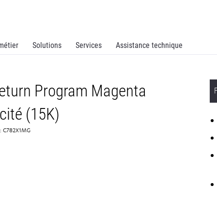
métier
Solutions
Services
Assistance technique
Return Program Magenta
cité (15K)
e: C782X1MG