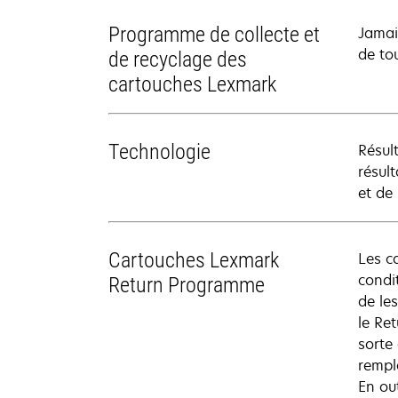
Programme de collecte et
Jamai
de to
de recyclage des
cartouches Lexmark
Technologie
Résul
résul
et de
Cartouches Lexmark
Les c
condit
Return Programme
de le
le Re
sorte
rempl
En ou