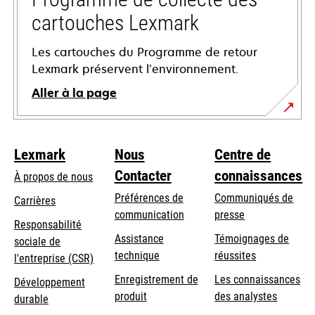
cartouches Lexmark
Les cartouches du Programme de retour
Lexmark préservent l’environnement.
Aller à la page
Lexmark
Nous
Centre de
Contacter
connaissances
À propos de nous
Préférences de
Communiqués de
Carrières
communication
presse
s’ouvre
Responsabilité
s’ouvre
Assistance
Témoignages de
dans
sociale de
dans
s’ouvre
technique
réussites
un
s’ouvre
l'entreprise (CSR)
un
dans
nouvel
dans
Enregistrement de
Les connaissances
Développement
nouvel
un
onglet
un
produit
des analystes
durable
onglet
nouvel
nouvel