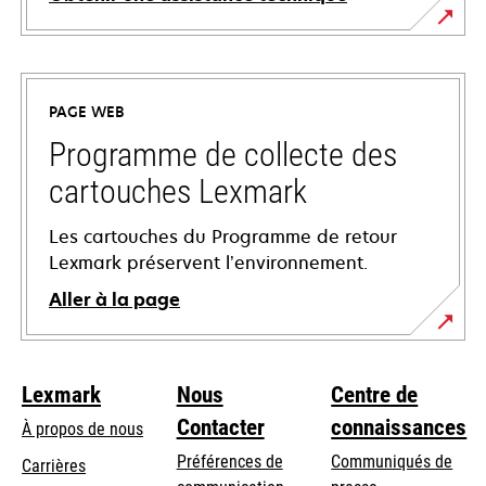
s’ouvre
dans
un
PAGE WEB
nouvel
onglet
Programme de collecte des
cartouches Lexmark
Les cartouches du Programme de retour
Lexmark préservent l’environnement.
Aller à la page
Lexmark
Nous
Centre de
Contacter
connaissances
À propos de nous
Préférences de
Communiqués de
Carrières