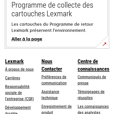
onglet
Programme de collecte des
cartouches Lexmark
Les cartouches du Programme de retour
Lexmark préservent l’environnement.
Aller à la page
Lexmark
Nous
Centre de
Contacter
connaissances
À propos de nous
Préférences de
Communiqués de
Carrières
communication
presse
s’ouvre
Responsabilité
s’ouvre
Assistance
Témoignages de
dans
sociale de
dans
s’ouvre
technique
réussites
un
s’ouvre
l'entreprise (CSR)
un
dans
nouvel
dans
Enregistrement de
Les connaissances
Développement
nouvel
un
onglet
un
produit
des analystes
durable