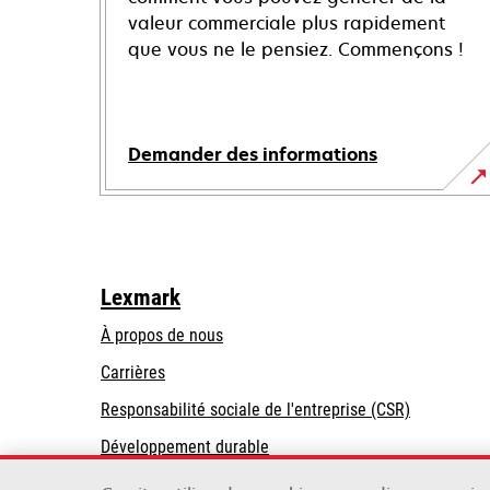
valeur commerciale plus rapidement
que vous ne le pensiez. Commençons !
Demander des informations
Lexmark
À propos de nous
Carrières
s’ouvre
s’ouvre
Responsabilité sociale de l'entreprise (CSR)
dans
dans
Développement durable
un
un
Partenaires Lexmark
nouvel
nouvel