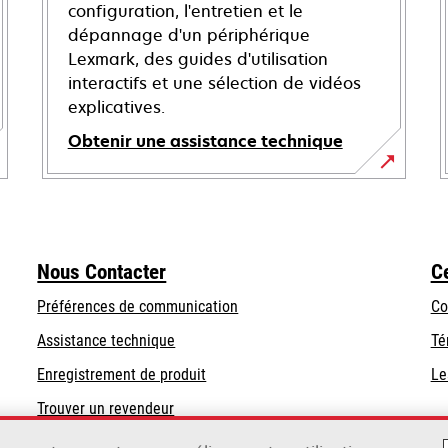
configuration, l'entretien et le
dépannage d'un périphérique
Lexmark, des guides d'utilisation
interactifs et une sélection de vidéos
explicatives.
Obtenir une assistance technique
s’ouvre
dans
un
nouvel
Nous Contacter
C
onglet
Préférences de communication
Co
s’ouvre
s’ouvre
Assistance technique
Té
dans
dans
Enregistrement de produit
Le
un
un
Trouver un revendeur
nouvel
nouvel
onglet
onglet