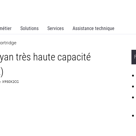
métier
Solutions
Services
Assistance technique
artridge
yan très haute capacité
)
e: X950X2CG