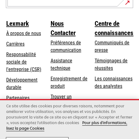
Lexmark
Nous
Centre de
Contacter
connaissances
À propos de nous
Préférences de
Communiqués de
Carrières
communication
presse
s’ouvre
Responsabilité
s’ouvre
Assistance
Témoignages de
dans
sociale de
dans
s’ouvre
technique
réussites
un
s’ouvre
l'entreprise (CSR)
un
dans
nouvel
dans
Enregistrement de
Les connaissances
Développement
nouvel
un
onglet
un
produit
des analystes
durable
onglet
nouvel
nouvel
Trouver un
onglet
Partenaires
onglet
revendeur
Lexmark
Ce site utilise des cookies pour diverses raisons, notamment pour
améliorer votre utilisation, vos analyses et vos publicités. En
poursuivant la visite de ce site ou en cliquant sur « Accepter et fermer
», vous acceptez l'utilisation des cookies
Pour plus d'informations,
Lexmark International, Inc., une entreprise Xerox
lisez la page Cookies
©2026 Tous droits réservés.