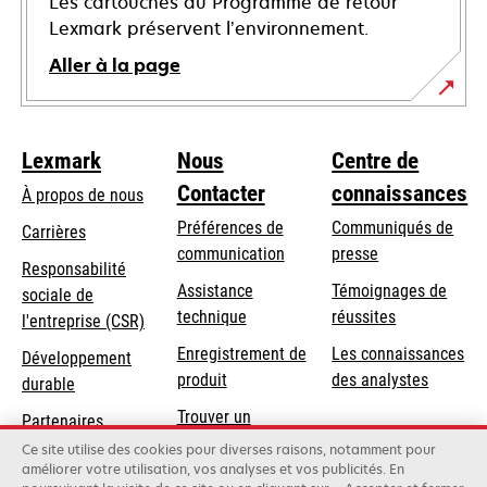
Les cartouches du Programme de retour
Lexmark préservent l’environnement.
Aller à la page
Lexmark
Nous
Centre de
Contacter
connaissances
À propos de nous
Préférences de
Communiqués de
Carrières
communication
presse
s’ouvre
Responsabilité
s’ouvre
Assistance
Témoignages de
dans
sociale de
dans
s’ouvre
technique
réussites
un
s’ouvre
l'entreprise (CSR)
un
dans
nouvel
dans
Enregistrement de
Les connaissances
Développement
nouvel
un
onglet
un
produit
des analystes
durable
onglet
nouvel
nouvel
Trouver un
onglet
Partenaires
onglet
revendeur
Lexmark
Ce site utilise des cookies pour diverses raisons, notamment pour
améliorer votre utilisation, vos analyses et vos publicités. En