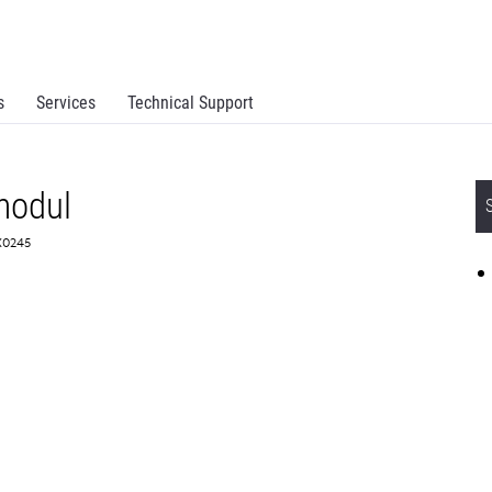
s
Services
Technical Support
 modul
X0245