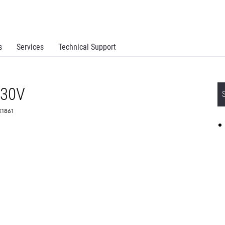
s
Services
Technical Support
230V
X1861