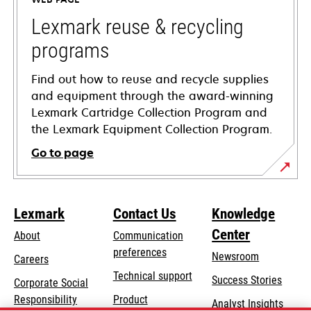
new
tab
Lexmark reuse & recycling
programs
Find out how to reuse and recycle supplies
and equipment through the award-winning
Lexmark Cartridge Collection Program and
the Lexmark Equipment Collection Program.
Go to page
Lexmark
Contact Us
Knowledge
Center
About
Communication
preferences
Newsroom
Careers
opens
Technical support
Success Stories
Corporate Social
in
opens
Responsibility
Product
Analyst Insights
a