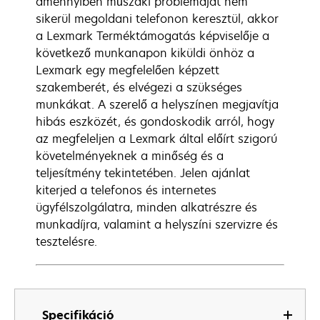
amennyiben műszaki problémáját nem
sikerül megoldani telefonon keresztül, akkor
a Lexmark Terméktámogatás képviselője a
következő munkanapon kiküldi önhöz a
Lexmark egy megfelelően képzett
szakemberét, és elvégezi a szükséges
munkákat. A szerelő a helyszínen megjavítja
hibás eszközét, és gondoskodik arról, hogy
az megfeleljen a Lexmark által előírt szigorú
követelményeknek a minőség és a
teljesítmény tekintetében. Jelen ajánlat
kiterjed a telefonos és internetes
ügyfélszolgálatra, minden alkatrészre és
munkadíjra, valamint a helyszíni szervizre és
tesztelésre.
Specifikáció