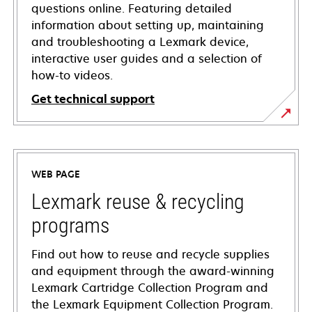
questions online. Featuring detailed
information about setting up, maintaining
and troubleshooting a Lexmark device,
interactive user guides and a selection of
how-to videos.
Get technical support
opens
in
a
WEB PAGE
new
tab
Lexmark reuse & recycling
programs
Find out how to reuse and recycle supplies
and equipment through the award-winning
Lexmark Cartridge Collection Program and
the Lexmark Equipment Collection Program.