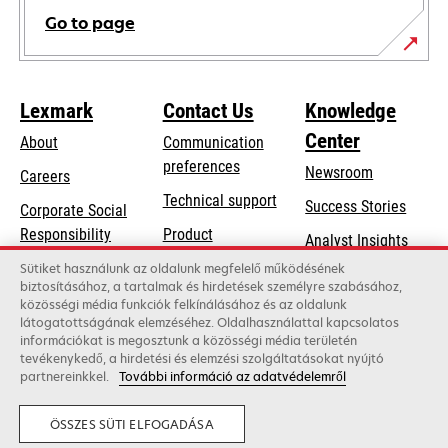
Go to page
Lexmark
Contact Us
Knowledge
Center
About
Communication
preferences
Newsroom
Careers
opens
Technical support
Success Stories
Corporate Social
in
opens
Responsibility
Product
Analyst Insights
a
in
registration
Sustainability
Sütiket használunk az oldalunk megfelelő működésének
new
a
biztosításához, a tartalmak és hirdetések személyre szabásához,
Find a dealer
tab
Lexmark Partners
közösségi média funkciók felkínálásához és az oldalunk
new
látogatottságának elemzéséhez. Oldalhasználattal kapcsolatos
List of wholesalers
tab
információkat is megosztunk a közösségi média területén
tevékenykedő, a hirdetési és elemzési szolgáltatásokat nyújtó
partnereinkkel.
További információ az adatvédelemről
Lexmark International, Inc., a Xerox Company
©2026 All rights reserved.
Legal
Privacy
ÖSSZES SÜTI ELFOGADÁSA