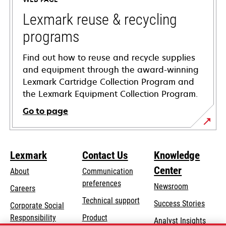
new
tab
Lexmark reuse & recycling
programs
Find out how to reuse and recycle supplies
and equipment through the award-winning
Lexmark Cartridge Collection Program and
the Lexmark Equipment Collection Program.
Go to page
Lexmark
Contact Us
Knowledge
Center
About
Communication
preferences
Newsroom
Careers
opens
Technical support
Success Stories
Corporate Social
in
opens
Responsibility
Product
Analyst Insights
a