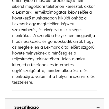
amennyiben műszaki problémáját nem
sikerül megoldani telefonon keresztül, akkor
a Lexmark Terméktámogatás képviselője a
következő munkanapon kiküldi önhöz a
Lexmark egy megfelelően képzett
szakemberét, és elvégezi a szükséges
munkákat. A szerelő a helyszínen megjavítja
hibás eszközét, és gondoskodik arról, hogy
az megfeleljen a Lexmark által előírt szigorú
követelményeknek a minőség és a
teljesítmény tekintetében. Jelen ajánlat
kiterjed a telefonos és internetes
ügyfélszolgálatra, minden alkatrészre és
munkadíjra, valamint a helyszíni szervizre és
tesztelésre.
Specifikáció