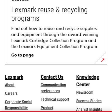
new
tab
Lexmark reuse & recycling
programs
Find out how to reuse and recycle supplies
and equipment through the award-winning
Lexmark Cartridge Collection Program and
the Lexmark Equipment Collection Program.
Go to page
Lexmark
Contact Us
Knowledge
Center
About
Communication
preferences
Newsroom
Careers
opens
Technical support
Success Stories
Corporate Social
in
opens
Responsibility
Product
Analyst Insights
a