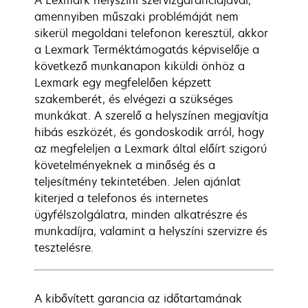
A Lexmark helyszíni szervizgaranciájával,
amennyiben műszaki problémáját nem
sikerül megoldani telefonon keresztül, akkor
a Lexmark Terméktámogatás képviselője a
következő munkanapon kiküldi önhöz a
Lexmark egy megfelelően képzett
szakemberét, és elvégezi a szükséges
munkákat. A szerelő a helyszínen megjavítja
hibás eszközét, és gondoskodik arról, hogy
az megfeleljen a Lexmark által előírt szigorú
követelményeknek a minőség és a
teljesítmény tekintetében. Jelen ajánlat
kiterjed a telefonos és internetes
ügyfélszolgálatra, minden alkatrészre és
munkadíjra, valamint a helyszíni szervizre és
tesztelésre.
A kibővített garancia az időtartamának