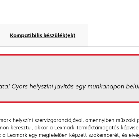
Kompatibilis készülék(ek)
ata! Gyors helyszíni javítás egy munkanapon belü
mark helyszíni szervizgaranciájával, amennyiben műszaki 
onon keresztül, akkor a Lexmark Terméktámogatás képvise
 a Lexmark egy megfelelően képzett szakemberét, és elvé