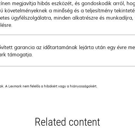
zínen megjavítja hibás eszközét, és gondoskodik arról, hog
rú követelményeknek a minőség és a teljesítmény tekintetéb
netes ügyfélszolgálatra, minden alkatrészre és munkadíjra, 
lésre.
ővített garancia az időtartamának lejárta után egy évre m
rk támogatja.
nak. A Lexmark nem felelős a hibákért vagy a hiányosságokért.
Related content