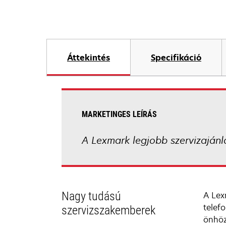
Áttekintés
Specifikáció
MARKETINGES LEÍRÁS
A Lexmark legjobb szervizajánl
Nagy tudású
A Lex
telef
szervizszakemberek
önhöz