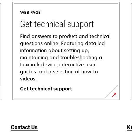
WEB PAGE
Get technical support
Find answers to product and technical
questions online. Featuring detailed
information about setting up,
maintaining and troubleshooting a
Lexmark device, interactive user
guides and a selection of how-to
videos.
Get technical support
opens
in
a
new
Contact Us
K
tab