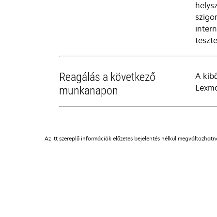
helys
szigo
inter
teszte
Reagálás a következő
A kib
Lexma
munkanapon
Az itt szereplő információk előzetes bejelentés nélkül megváltozhat