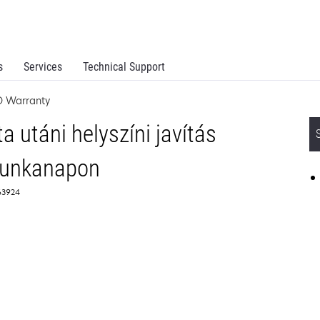
s
Services
Technical Support
D Warranty
ta utáni helyszíni javítás
munkanapon
63924