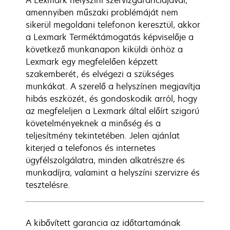
A Lexmark helyszíni szervizgaranciájával,
amennyiben műszaki problémáját nem
sikerül megoldani telefonon keresztül, akkor
a Lexmark Terméktámogatás képviselője a
következő munkanapon kiküldi önhöz a
Lexmark egy megfelelően képzett
szakemberét, és elvégezi a szükséges
munkákat. A szerelő a helyszínen megjavítja
hibás eszközét, és gondoskodik arról, hogy
az megfeleljen a Lexmark által előírt szigorú
követelményeknek a minőség és a
teljesítmény tekintetében. Jelen ajánlat
kiterjed a telefonos és internetes
ügyfélszolgálatra, minden alkatrészre és
munkadíjra, valamint a helyszíni szervizre és
tesztelésre.
A kibővített garancia az időtartamának