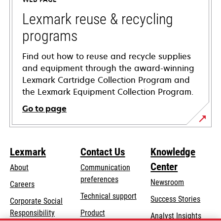
new
tab
Lexmark reuse & recycling
programs
Find out how to reuse and recycle supplies
and equipment through the award-winning
Lexmark Cartridge Collection Program and
the Lexmark Equipment Collection Program.
Go to page
Lexmark
Contact Us
Knowledge
Center
About
Communication
preferences
Newsroom
Careers
opens
Technical support
Success Stories
Corporate Social
in
opens
Responsibility
Product
Analyst Insights
a