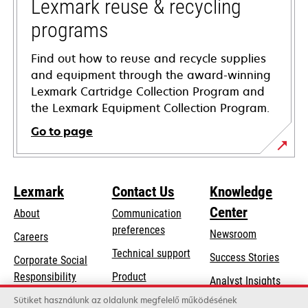
tab
Lexmark reuse & recycling
programs
Find out how to reuse and recycle supplies
and equipment through the award-winning
Lexmark Cartridge Collection Program and
the Lexmark Equipment Collection Program.
Go to page
Lexmark
Contact Us
Knowledge
Center
About
Communication
preferences
Newsroom
Careers
opens
Technical support
Success Stories
Corporate Social
in
opens
Responsibility
Product
Analyst Insights
a
in
registration
Sustainability
Sütiket használunk az oldalunk megfelelő működésének
new