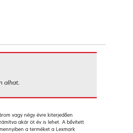
 alhat.
árom vagy négy évre kiterjedően
ámítva akár öt év is lehet. A bővített
 amennyiben a terméket a Lexmark