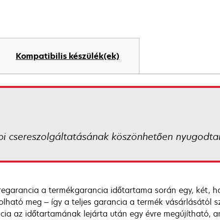
Kompatibilis készülék(ek)
i csereszolgáltatásának köszönhetően nyugodtan
regarancia a termékgarancia időtartama során egy, két, h
olható meg – így a teljes garancia a termék vásárlásától sz
cia az időtartamának lejárta után egy évre megújítható,