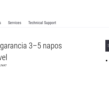
s
Services
Technical Support
 garancia 3–5 napos
vel
67497