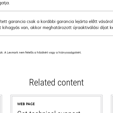
atja.
ített garancia csak a korábbi garancia lejárta előtt vásáro
 kihagyás van, akkor meghatározott újraaktiválási díjat kel
nak. A Lexmark nem felelős a hibákért vagy a hiányosságokért.
Related content
WEB PAGE