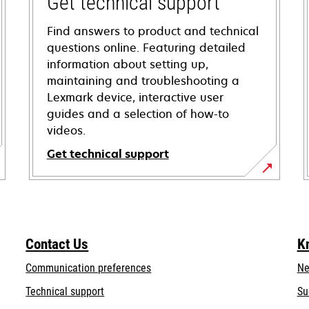
Get technical support
Find answers to product and technical
questions online. Featuring detailed
information about setting up,
maintaining and troubleshooting a
Lexmark device, interactive user
guides and a selection of how-to
videos.
Get technical support
opens
in
a
new
Contact Us
K
tab
Communication preferences
Ne
opens
Technical support
Su
in