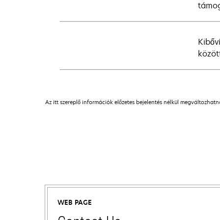
támog
Kibőv
között
Az itt szereplő információk előzetes bejelentés nélkül megváltozhat
WEB PAGE