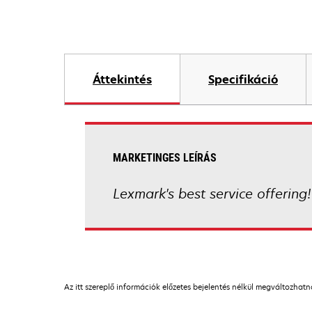
Áttekintés
Specifikáció
MARKETINGES LEÍRÁS
Lexmark's best service offering!
Az itt szereplő információk előzetes bejelentés nélkül megváltozhat