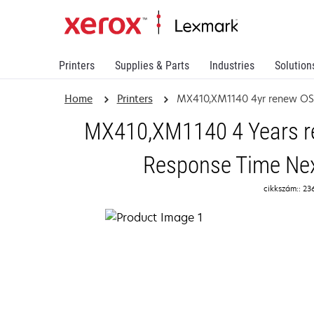
Printers
Supplies & Parts
Industries
Solution
Home
Printers
MX410,XM1140 4yr renew O
MX410,XM1140 4 Years re
Response Time Nex
cikkszám:: 23