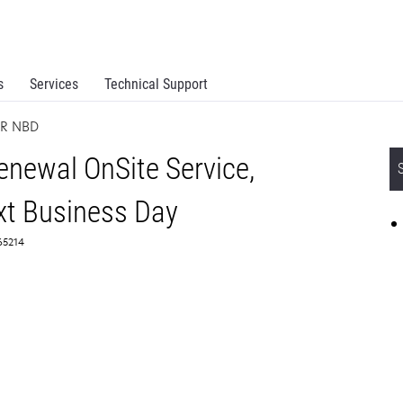
s
Services
Technical Support
SR NBD
newal OnSite Service,
t Business Day
65214