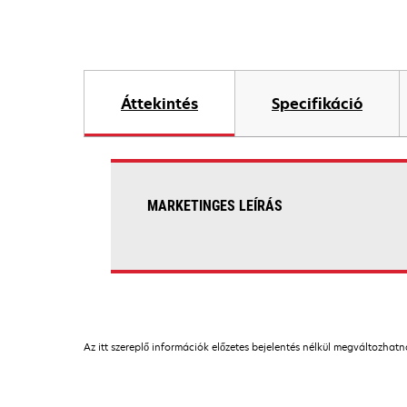
Áttekintés
Specifikáció
MARKETINGES LEÍRÁS
Az itt szereplő információk előzetes bejelentés nélkül megváltozhat