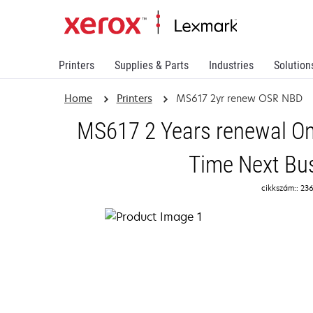
Printers
Supplies & Parts
Industries
Solution
Home
Printers
MS617 2yr renew OSR NBD
MS617 2 Years renewal On
Time Next Bu
cikkszám:: 2