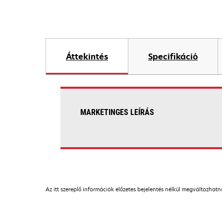
Áttekintés
Specifikáció
MARKETINGES LEÍRÁS
Az itt szereplő információk előzetes bejelentés nélkül megváltozhat