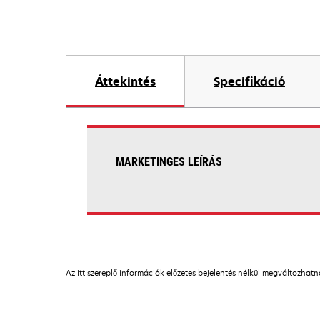
Áttekintés
Specifikáció
MARKETINGES LEÍRÁS
Az itt szereplő információk előzetes bejelentés nélkül megváltozhat