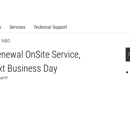
s
Services
Technical Support
R NBD
newal OnSite Service,
t Business Day
65777