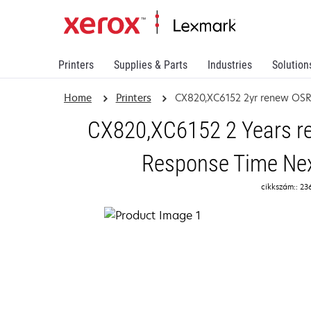
Printers
Supplies & Parts
Industries
Solution
Home
Printers
CX820,XC6152 2yr renew OS
CX820,XC6152 2 Years re
Response Time Nex
cikkszám:: 23