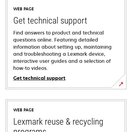
WEB PAGE
Get technical support
Find answers to product and technical
questions online. Featuring detailed
information about setting up, maintaining
and troubleshooting a Lexmark device,
interactive user guides and a selection of
how-to videos.
Get technical support
opens
in
a
WEB PAGE
new
tab
Lexmark reuse & recycling
programs