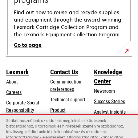
Find out how to reuse and recycle supplies
and equipment through the award-winning
Lexmark Cartridge Collection Program and
the Lexmark Equipment Collection Program.
Go to page
Lexmark
Contact Us
Knowledge
Center
About
Communication
preferences
Newsroom
Careers
opens
Technical support
Success Stories
Corporate Social
in
opens
Responsibility
Product
Analyst Insights
a
in
registration
Sustainability
Sütiket használunk az oldalunk megfelelő működésének
new
a
biztosításához, a tartalmak és hirdetések személyre szabásához,
Find a dealer
tab
Lexmark Partners
közösségi média funkciók felkínálásához és az oldalunk
new
látogatottságának elemzéséhez. Oldalhasználattal kapcsolatos